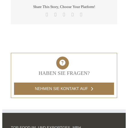
Share This Story, Choose Your Platform!
Facebook
X
LinkedIn
Pinterest
E-
Mail
HABEN SIE FRAGEN?
NEHMEN SIE KONTAKT AUF
TOP FOOD IM- UND EXPORTGES. MBH