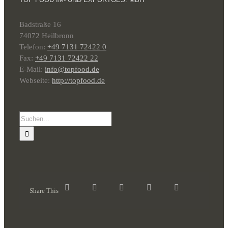
Badstraße 16
74072 Heilbronn
Telefon:
+49 7131 72422 0
Fax:
+49 7131 72422 22
E-Mail:
info@topfood.de
Webseite:
http://topfood.de
Suche
nach:
Share This