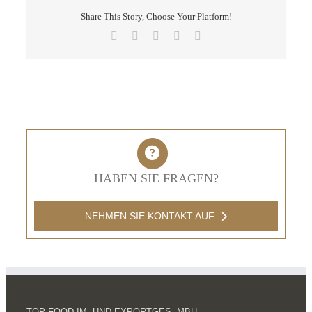
Share This Story, Choose Your Platform!
Facebook
X
LinkedIn
Pinterest
E-
Mail
HABEN SIE FRAGEN?
NEHMEN SIE KONTAKT AUF
TOP FOOD IM- UND EXPORTGES. MBH