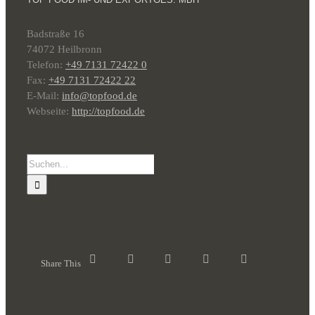
Badstraße 16
74072 Heilbronn
Telefon:
+49 7131 72422 0
Fax:
+49 7131 72422 22
E-Mail:
info@topfood.de
Webseite:
http://topfood.de
Suche
nach:
Share This