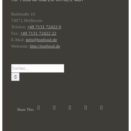
Badstraße 16
74072 Heilbronn
Telefon:
+49 7131 72422 0
Fax:
+49 7131 72422 22
E-Mail:
info@topfood.de
Webseite:
http://topfood.de
Suche
nach:
Share This