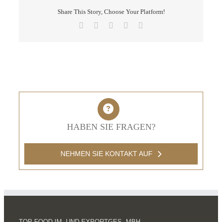
Share This Story, Choose Your Platform!
Facebook
X
LinkedIn
Pinterest
E-
Mail
HABEN SIE FRAGEN?
NEHMEN SIE KONTAKT AUF
TOP FOOD IM- UND EXPORTGES. MBH