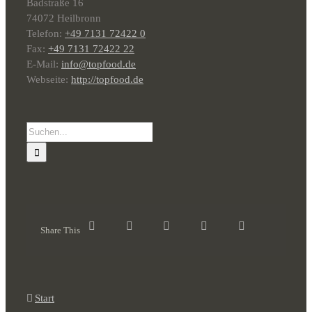
Badstraße 16
74072 Heilbronn
Telefon:
+49 7131 72422 0
Fax:
+49 7131 72422 22
E-Mail:
info@topfood.de
Webseite:
http://topfood.de
Suche
nach:
Share This
Start