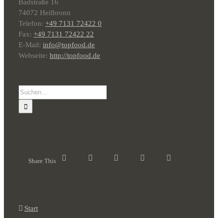
Badstraße 16
74072 Heilbronn
Telefon:
+49 7131 72422 0
Fax:
+49 7131 72422 22
E-Mail:
info@topfood.de
Webseite:
http://topfood.de
Suche
nach:
Share This
Start