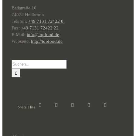
Badstraße 16
74072 Heilbronn
Telefon:
+49 7131 72422 0
Fax:
+49 7131 72422 22
E-Mail:
info@topfood.de
Webseite:
http://topfood.de
Suche
nach:
Share This