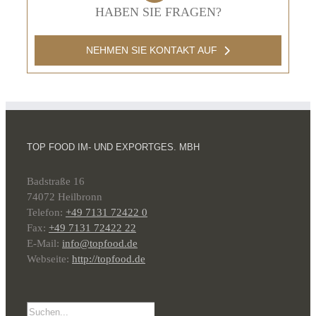
HABEN SIE FRAGEN?
NEHMEN SIE KONTAKT AUF
TOP FOOD IM- UND EXPORTGES. MBH
Badstraße 16
74072 Heilbronn
Telefon:
+49 7131 72422 0
Fax:
+49 7131 72422 22
E-Mail:
info@topfood.de
Webseite:
http://topfood.de
Suche