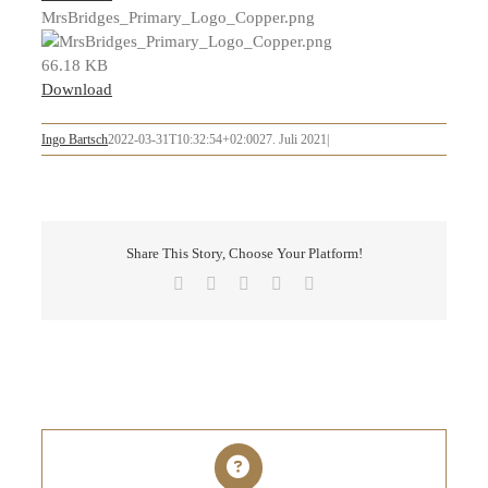
MrsBridges_Primary_Logo_Copper.png
66.18 KB
Download
Ingo Bartsch
2022-03-31T10:32:54+02:00
27. Juli 2021
|
Share This Story, Choose Your Platform!
Facebook
X
LinkedIn
Pinterest
E-
Mail