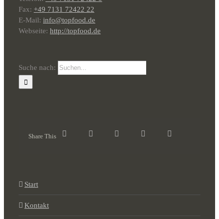
Fax:
+49 7131 72422 22
E-Mail:
info@topfood.de
Webseite:
http://topfood.de
Suche nach:
Share This
Start
Kontakt