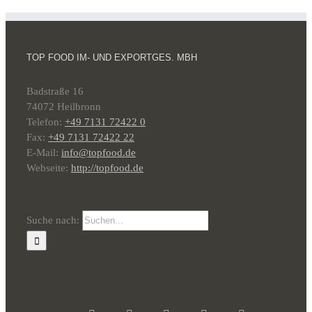
TOP FOOD IM- UND EXPORTGES. MBH
Badstraße 16
74072 Heilbronn
Telefon:
+49 7131 72422 0
Fax:
+49 7131 72422 22
E-Mail:
info@topfood.de
Webseite:
http://topfood.de
Suche nach: