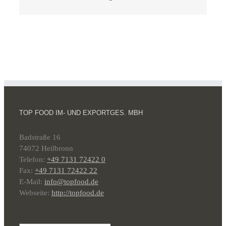
TOP FOOD IM- UND EXPORTGES. MBH
Badstraße 16
74072 Heilbronn
Telefon:
+49 7131 72422 0
Fax:
+49 7131 72422 22
E-Mail:
info@topfood.de
Webseite:
http://topfood.de