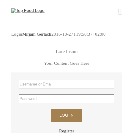
Zum
Inhalt
springen
Login
Mirjam Gerlach
2016-10-27T19:58:37+02:00
Lore Ipsum
Your Content Goes Here
LOG IN
Register