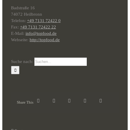
Badstraße 16
74072 Heilbronn
Telefon:
+49 7131 72422 0
Fax:
+49 7131 72422 22
E-Mail:
info@topfood.de
Webseite:
http://topfood.de
Suche nach:
Share This