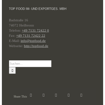
TOP FOOD IM- UND EXPORTGES. MBH
Badstraße 16
74072 Heilbronn
Telefon:
+49 7131 72422 0
Fax:
+49 7131 72422 22
E-Mail:
info@topfood.de
Webseite:
http://topfood.de
Suche
nach:
Share This