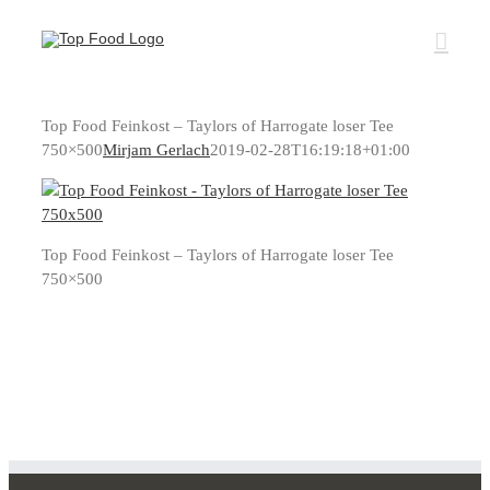
Zum
Inhalt
springen
Top Food Feinkost – Taylors of Harrogate loser Tee
750×500
Mirjam Gerlach
2019-02-28T16:19:18+01:00
Top Food Feinkost – Taylors of Harrogate loser Tee
750×500