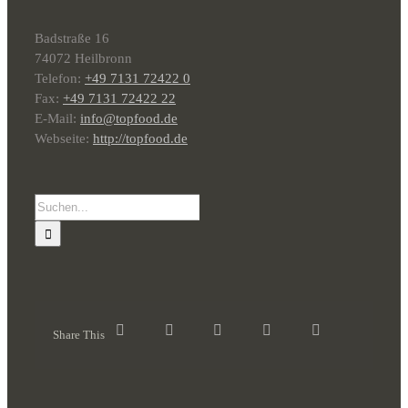
Badstraße 16
74072 Heilbronn
Telefon:
+49 7131 72422 0
Fax:
+49 7131 72422 22
E-Mail:
info@topfood.de
Webseite:
http://topfood.de
Suche
nach:
Share This