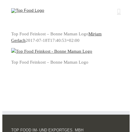
Zum
Inhalt
springen
Top Food Feinkost – Bonne Maman Logo
Mirjam
Gerlach
2017-07-18T17:40:53+02:00
Top Food Feinkost – Bonne Maman Logo
TOP FOOD IM- UND EXPORTGES. MBH