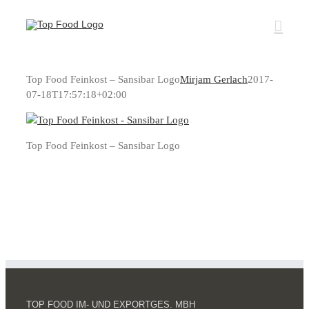
Zum
Inhalt
springen
Top Food Feinkost – Sansibar Logo
Mirjam Gerlach
2017-
07-18T17:57:18+02:00
Top Food Feinkost – Sansibar Logo
TOP FOOD IM- UND EXPORTGES. MBH