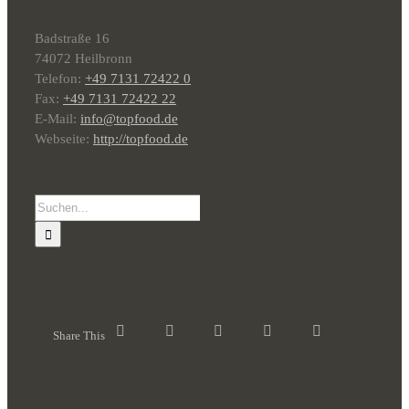
Badstraße 16
74072 Heilbronn
Telefon:
+49 7131 72422 0
Fax:
+49 7131 72422 22
E-Mail:
info@topfood.de
Webseite:
http://topfood.de
Suche
nach:
Share This