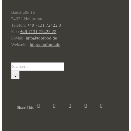
Badstraße 16
74072 Heilbronn
Telefon:
+49 7131 72422 0
Fax:
+49 7131 72422 22
E-Mail:
info@topfood.de
Webseite:
http://topfood.de
Suche
nach:
Share This