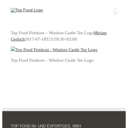
Zum
Inhalt
springen
Top Food Feinkost – Windsor Castle Tee Logo
Mirjam
Gerlach
2017-07-18T15:58:36+02:00
Top Food Feinkost – Windsor Castle Tee Logo
TOP FOOD IM- UND EXPORTGES. MBH