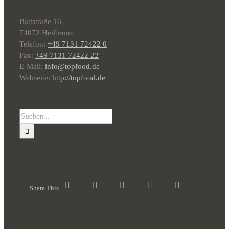
Badstraße 16
74072 Heilbronn
Telefon:
+49 7131 72422 0
Fax:
+49 7131 72422 22
E-Mail:
info@topfood.de
Webseite:
http://topfood.de
Suche
nach:
Share This