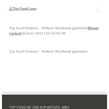
Zum
Inhalt
springen
Top Food Feinkost – Walkers Shortbread glutenfree
Mirjam
Gerlach
2024-03-19T13:53:34+01:00
Top Food Feinkost – Walkers Shortbread glutenfree
TOP FOOD IM- UND EXPORTGES. MBH