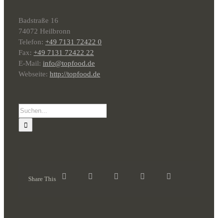
Badstraße 16
74072 Heilbronn
Telefon:
+49 7131 72422 0
Fax:
+49 7131 72422 22
E-Mail:
info@topfood.de
Webseite:
http://topfood.de
Suche
nach:
Share This