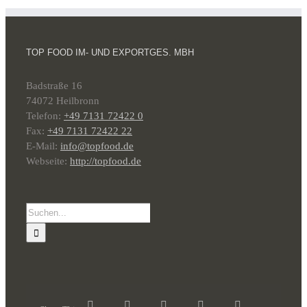
TOP FOOD IM- UND EXPORTGES. MBH
Badstraße 16
74072 Heilbronn
Telefon:
+49 7131 72422 0
Fax:
+49 7131 72422 22
E-Mail:
info@topfood.de
Webseite:
http://topfood.de
Suche
nach: