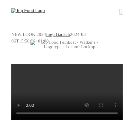
Zum
Inhalt
springen
NEW LOOK 2024
Ingo Bartsch
2024-03-
06T15:56:30+01:00