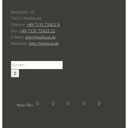
Badstraße 16
74072 Heilbronn
Telefon:
+49 7131 72422 0
Fax:
+49 7131 72422 22
E-Mail:
info@topfood.de
Webseite:
http://topfood.de
Suche
nach:
Share This