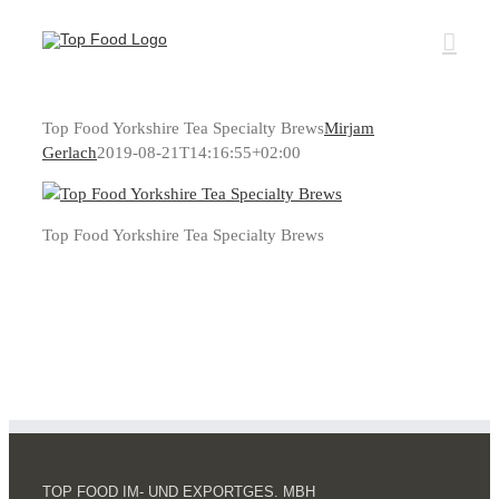
Zum
Inhalt
springen
Top Food Yorkshire Tea Specialty Brews
Mirjam
Gerlach
2019-08-21T14:16:55+02:00
Top Food Yorkshire Tea Specialty Brews
TOP FOOD IM- UND EXPORTGES. MBH