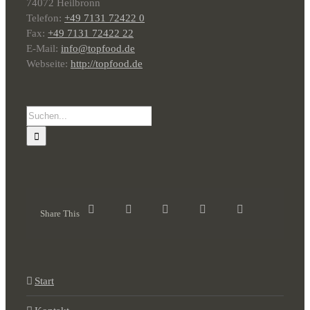
74072 Heilbronn
Telefon:
+49 7131 72422 0
Fax:
+49 7131 72422 22
E-Mail:
info@topfood.de
Webseite:
http://topfood.de
Suche
nach:
Share This
Start