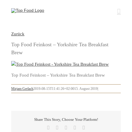
Zum
Inhalt
springen
Zurück
Top Food Feinkost – Yorkshire Tea Breakfast
Brew
Top Food Feinkost – Yorkshire Tea Breakfast Brew
Mirjam Gerlach
2019-08-15T11:41:26+02:00
15. August 2019
|
Share This Story, Choose Your Platform!
Facebook
X
LinkedIn
Pinterest
E-