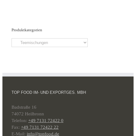
Produktkategorien
TOP FOOD IM- UND EXPORTGES. MBH
Badstraße 16
74072 Heilbronn
Telefon:
+49 7131 72422 0
Fax:
+49 7131 72422 22
E-Mail:
info@topfood.de