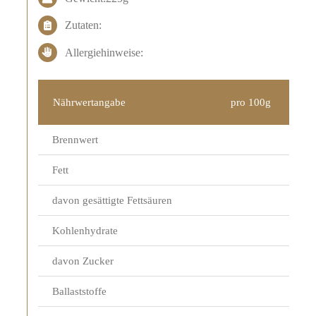
Zutaten:
Allergiehinweise:
Nährwertangabe
pro 100g
Brennwert
Fett
davon gesättigte Fettsäuren
Kohlenhydrate
davon Zucker
Ballaststoffe