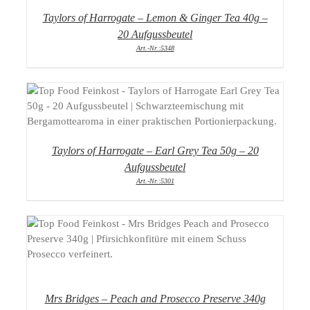
Taylors of Harrogate – Lemon & Ginger Tea 40g –
20 Aufgussbeutel
Art.-Nr.:5348
DETAILS
Taylors of Harrogate – Earl Grey Tea 50g – 20
Aufgussbeutel
Art.-Nr.:5301
DETAILS
Mrs Bridges – Peach and Prosecco Preserve 340g