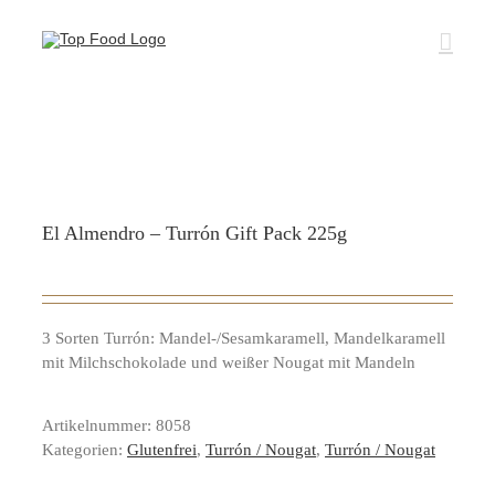
Zum
Inhalt
springen
El Almendro – Turrón Gift Pack 225g
3 Sorten Turrón: Mandel-/Sesamkaramell, Mandelkaramell
mit Milchschokolade und weißer Nougat mit Mandeln
Artikelnummer:
8058
Kategorien:
Glutenfrei
,
Turrón / Nougat
,
Turrón / Nougat