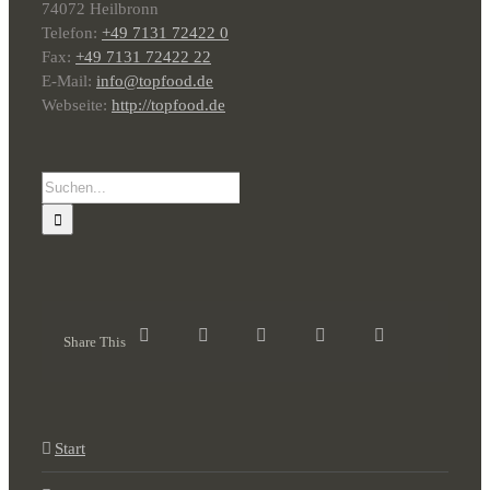
74072 Heilbronn
Telefon:
+49 7131 72422 0
Fax:
+49 7131 72422 22
E-Mail:
info@topfood.de
Webseite:
http://topfood.de
Suche
nach:
Share This
Start