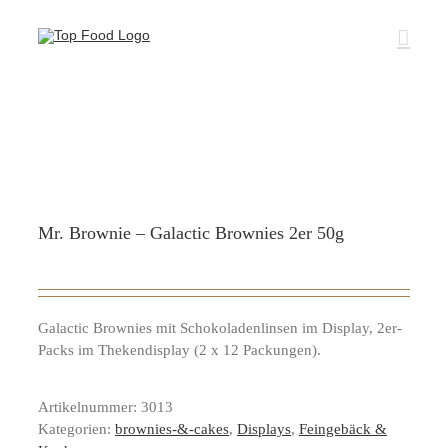
Zum
Inhalt
springen
Mr. Brownie – Galactic Brownies 2er 50g
Galactic Brownies mit Schokoladenlinsen im Display, 2er-
Packs im Thekendisplay (2 x 12 Packungen).
Artikelnummer:
3013
Kategorien:
brownies-&-cakes
,
Displays
,
Feingebäck &