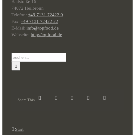
Badstraße 16
74072 Heilbronn
Telefon:
+49 7131 72422 0
Fax:
+49 7131 72422 22
E-Mail:
info@topfood.de
Webseite:
http://topfood.de
Suche
nach:
Share This
Start