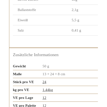
Ballaststoffe
2,1g
Eiweiß
5,5 g
Salz
0,41 g
Zusätzliche Informationen
Gewicht
50 g
Maße
13 × 24 × 8 cm
Stück pro VE
24
kg pro VE
1.44kg
VE pro Lage
12
VE pro Palette
12