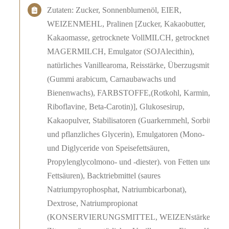
Zutaten: Zucker, Sonnenblumenöl, EIER,
WEIZENMEHL, Pralinen [Zucker, Kakaobutter,
Kakaomasse, getrocknete VollMILCH, getrocknete
MAGERMILCH, Emulgator (SOJAlecithin),
natürliches Vanillearoma, Reisstärke, Überzugsmittel
(Gummi arabicum, Carnaubawachs und
Bienenwachs), FARBSTOFFE,(Rotkohl, Karmin,
Riboflavine, Beta-Carotin)], Glukosesirup,
Kakaopulver, Stabilisatoren (Guarkernmehl, Sorbit
und pflanzliches Glycerin), Emulgatoren (Mono-
und Diglyceride von Speisefettsäuren,
Propylenglycolmono- und -diester). von Fetten und
Fettsäuren), Backtriebmittel (saures
Natriumpyrophosphat, Natriumbicarbonat),
Dextrose, Natriumpropionat
(KONSERVIERUNGSMITTEL, WEIZENstärke,