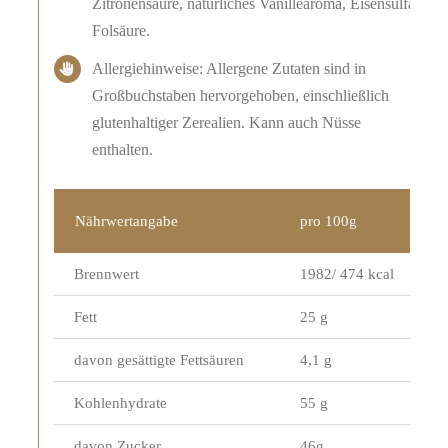
Zitronensäure, natürliches Vanillearoma, Eisensulfat,
Folsäure.
Allergiehinweise: Allergene Zutaten sind in
Großbuchstaben hervorgehoben, einschließlich
glutenhaltiger Zerealien. Kann auch Nüsse
enthalten.
Nährwertangabe
pro 100g
Brennwert
1982/ 474 kcal
Fett
25 g
davon gesättigte Fettsäuren
4,1 g
Kohlenhydrate
55 g
davon Zucker
46g