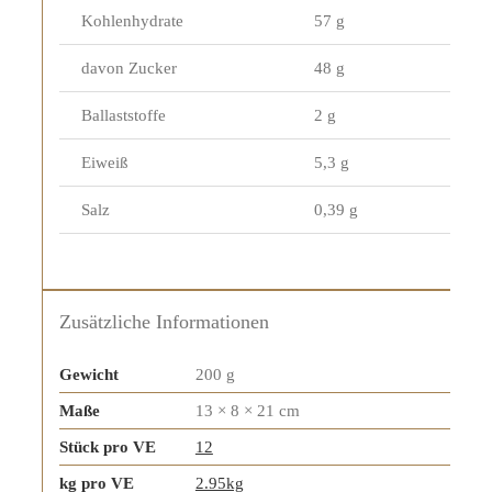
Kohlenhydrate
57 g
davon Zucker
48 g
Ballaststoffe
2 g
Eiweiß
5,3 g
Salz
0,39 g
Zusätzliche Informationen
Gewicht
200 g
Maße
13 × 8 × 21 cm
Stück pro VE
12
kg pro VE
2.95kg