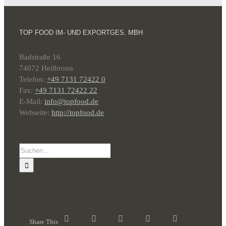
TOP FOOD IM- UND EXPORTGES. MBH
Badstraße 16
74072 Heilbronn
Telefon:
+49 7131 72422 0
Fax:
+49 7131 72422 22
E-Mail:
info@topfood.de
Webseite:
http://topfood.de
Suche
nach:
Share This