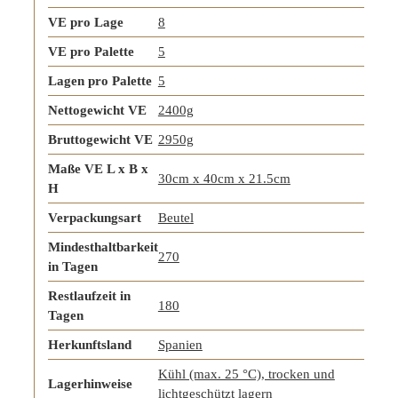
VE pro Lage
8
VE pro Palette
5
Lagen pro Palette
5
Nettogewicht VE
2400g
Bruttogewicht VE
2950g
Maße VE L x B x
30cm x 40cm x 21.5cm
H
Verpackungsart
Beutel
Mindesthaltbarkeit
270
in Tagen
Restlaufzeit in
180
Tagen
Herkunftsland
Spanien
Kühl (max. 25 °C), trocken und
Lagerhinweise
lichtgeschützt lagern