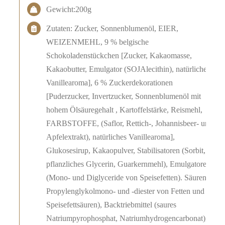
Gewicht:200g
Zutaten: Zucker, Sonnenblumenöl, EIER,
WEIZENMEHL, 9 % belgische
Schokoladenstückchen [Zucker, Kakaomasse,
Kakaobutter, Emulgator (SOJAlecithin), natürliches
Vanillearoma], 6 % Zuckerdekorationen
[Puderzucker, Invertzucker, Sonnenblumenöl mit
hohem Ölsäuregehalt , Kartoffelstärke, Reismehl,
FARBSTOFFE, (Saflor, Rettich-, Johannisbeer- und
Apfelextrakt), natürliches Vanillearoma],
Glukosesirup, Kakaopulver, Stabilisatoren (Sorbit,
pflanzliches Glycerin, Guarkernmehl), Emulgatoren
(Mono- und Diglyceride von Speisefetten). Säuren,
Propylenglykolmono- und -diester von Fetten und
Speisefettsäuren), Backtriebmittel (saures
Natriumpyrophosphat, Natriumhydrogencarbonat),