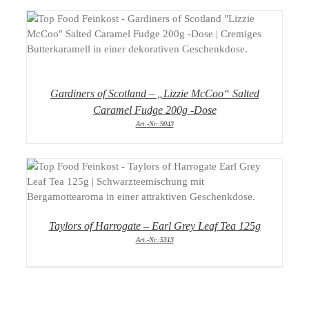
DETAILS
Gardiners of Scotland – „Lizzie McCoo“ Salted
Caramel Fudge 200g -Dose
Art.-Nr.:9043
DETAILS
Taylors of Harrogate – Earl Grey Leaf Tea 125g
Art.-Nr.:5313