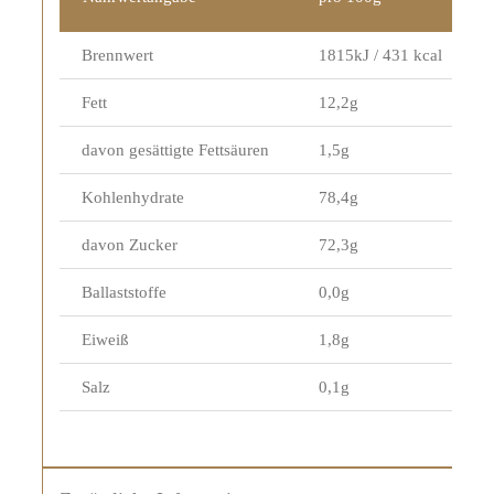
Brennwert
1815kJ / 431 kcal
Fett
12,2g
davon gesättigte Fettsäuren
1,5g
Kohlenhydrate
78,4g
davon Zucker
72,3g
Ballaststoffe
0,0g
Eiweiß
1,8g
Salz
0,1g