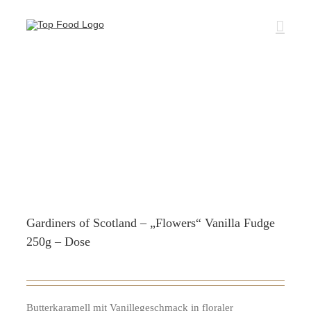
Zum
Inhalt
springen
Gardiners of Scotland – „Flowers“ Vanilla Fudge
250g – Dose
Butterkaramell mit Vanillegeschmack in floraler