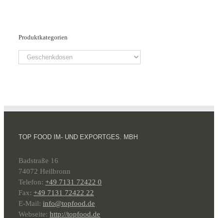
Produktkategorien
TOP FOOD IM- UND EXPORTGES. MBH
Badstraße 16
74072 Heilbronn
Telefon:
+49 7131 72422 0
Fax:
+49 7131 72422 22
E-Mail:
info@topfood.de
Webseite:
http://topfood.de