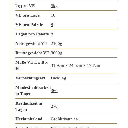
kg pro VE
3kg
VE pro Lage
10
VE pro Palette
8
Lagen pro Palette
8
Nettogewicht VE
2100g
Bruttogewicht VE
3000g
Maße VE L x B x
31.9cm x 24.5cm x 17.7cm
H
Verpackungsart
Packung
Mindesthaltbarkeit
360
in Tagen
Restlaufzeit in
270
Tagen
Herkunftsland
Großbritannien