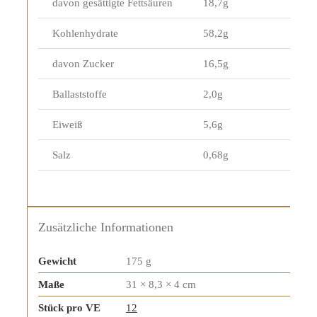
davon gesättigte Fettsäuren
18,7g
Kohlenhydrate
58,2g
davon Zucker
16,5g
Ballaststoffe
2,0g
Eiweiß
5,6g
Salz
0,68g
Zusätzliche Informationen
Gewicht
175 g
Maße
31 × 8,3 × 4 cm
Stück pro VE
12