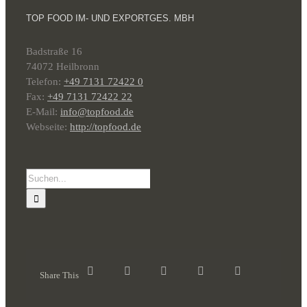
TOP FOOD IM- UND EXPORTGES. MBH
Badstraße 16
74072 Heilbronn
Telefon:
+49 7131 72422 0
Fax:
+49 7131 72422 22
E-Mail:
info@topfood.de
Webseite:
http://topfood.de
Suche
nach:
Share This