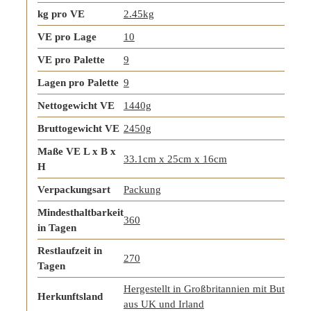
kg pro VE
2.45kg
VE pro Lage
10
VE pro Palette
9
Lagen pro Palette
9
Nettogewicht VE
1440g
Bruttogewicht VE
2450g
Maße VE L x B x
33.1cm x 25cm x 16cm
H
Verpackungsart
Packung
Mindesthaltbarkeit
360
in Tagen
Restlaufzeit in
270
Tagen
Hergestellt in Großbritannien mit Butter
Herkunftsland
aus UK und Irland