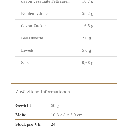
davon gesättigte Fettsäuren
18,7 g
Kohlenhydrate
58,2 g
davon Zucker
16,5 g
Ballaststoffe
2,0 g
Eiweiß
5,6 g
Salz
0,68 g
Zusätzliche Informationen
Gewicht
60 g
Maße
16,3 × 8 × 3,9 cm
Stück pro VE
24