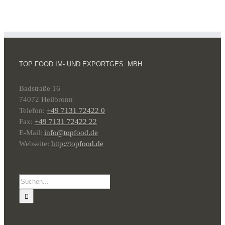
TOP FOOD IM- UND EXPORTGES. MBH
Badstraße 16
74072 Heilbronn
Telefon:
+49 7131 72422 0
Fax:
+49 7131 72422 22
E-Mail:
info@topfood.de
Webseite:
http://topfood.de
Suche
nach: