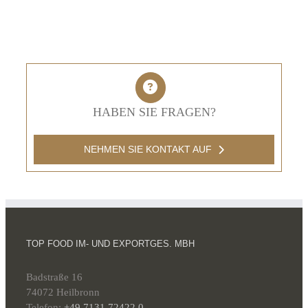
HABEN SIE FRAGEN?
NEHMEN SIE KONTAKT AUF
TOP FOOD IM- UND EXPORTGES. MBH
Badstraße 16
74072 Heilbronn
Telefon:
+49 7131 72422 0