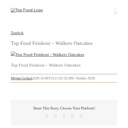
Zum
Inhalt
springen
Zurück
Top Food Feinkost – Walkers Oatcakes
Top Food Feinkost – Walkers Oatcakes
Mirjam Gerlach
2020-10-06T14:21:02+02:00
6. Oktober 2020
|
Share This Story, Choose Your Platform!
Facebook
X
LinkedIn
Pinterest
E-
Mail