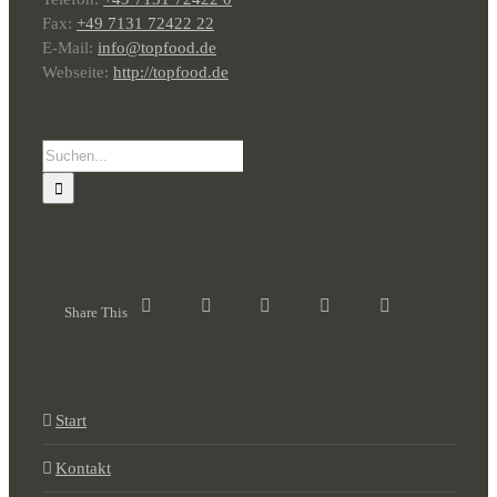
Fax:
+49 7131 72422 22
E-Mail:
info@topfood.de
Webseite:
http://topfood.de
Suche
nach:
Share This
Start
Kontakt