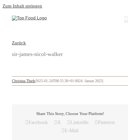
Zum Inhalt springen
Zurück
sir-james-nicol-walker
Christina Thiele
2025-01-24T08:55:38+01:00
24. Januar 2025
|
Share This Story, Choose Your Platform!
Facebook
X
LinkedIn
Pinterest
E-Mail