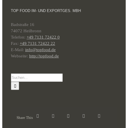
TOP FOOD IM- UND EXPORTGES. MBH
Badstraße 16
74072 Heilbronn
Telefon:
+49 7131 72422 0
Fax:
+49 7131 72422 22
E-Mail:
info@topfood.de
Webseite:
http://topfood.de
Suche
nach:
Share This