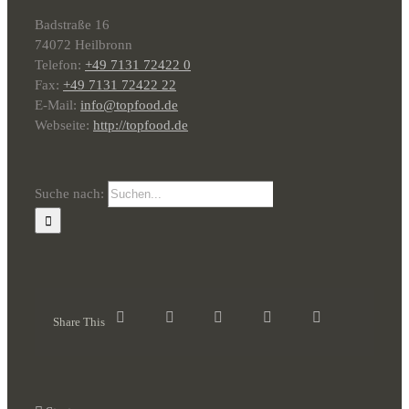
Badstraße 16
74072 Heilbronn
Telefon:
+49 7131 72422 0
Fax:
+49 7131 72422 22
E-Mail:
info@topfood.de
Webseite:
http://topfood.de
Suche nach:
Share This