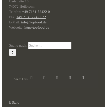
Badstraße 16
74072 Heilbronn
Telefon:
+49 7131 72422 0
Fax:
+49 7131 72422 22
E-Mail:
info@topfood.de
Webseite:
http://topfood.de
Suche nach:
Share This
Start