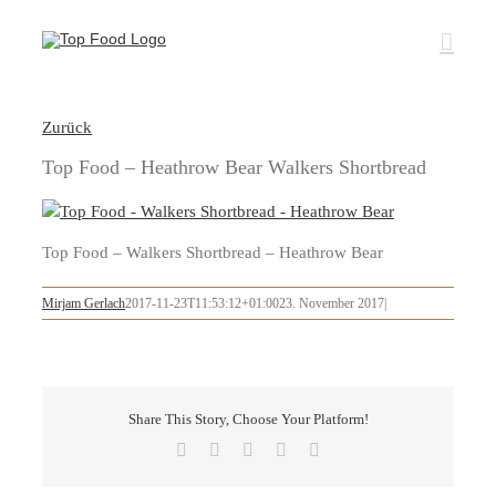
Zum
Inhalt
springen
Zurück
Top Food – Heathrow Bear Walkers Shortbread
Top Food – Walkers Shortbread – Heathrow Bear
Mirjam Gerlach
2017-11-23T11:53:12+01:00
23. November 2017
|
Share This Story, Choose Your Platform!
Facebook
X
LinkedIn
Pinterest
E-
Mail