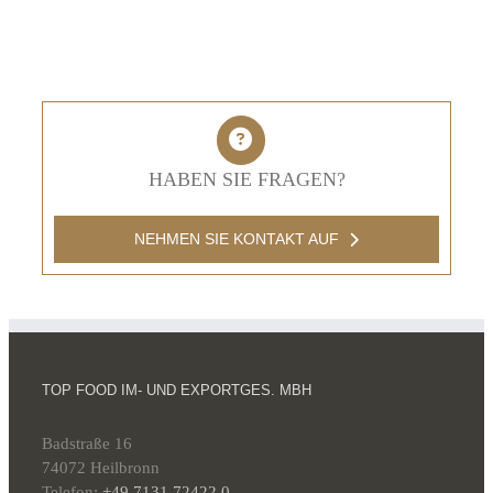
HABEN SIE FRAGEN?
NEHMEN SIE KONTAKT AUF
TOP FOOD IM- UND EXPORTGES. MBH
Badstraße 16
74072 Heilbronn
Telefon:
+49 7131 72422 0