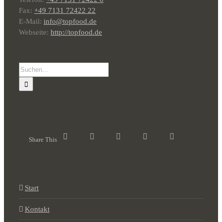
Fax:
+49 7131 72422 22
E-Mail:
info@topfood.de
Webseite:
http://topfood.de
Suche
nach:
Share This
Start
Kontakt