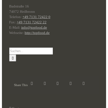
Badstraße 16
74072 Heilbronn
Telefon:
+49 7131 72422 0
Fax:
+49 7131 72422 22
E-Mail:
info@topfood.de
Webseite:
http://topfood.de
Suche
nach:
Share This