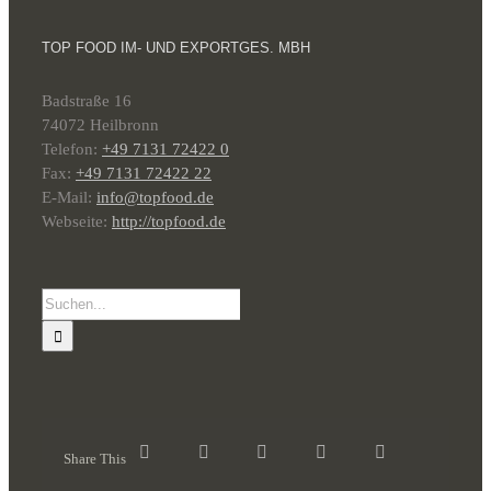
TOP FOOD IM- UND EXPORTGES. MBH
Badstraße 16
74072 Heilbronn
Telefon:
+49 7131 72422 0
Fax:
+49 7131 72422 22
E-Mail:
info@topfood.de
Webseite:
http://topfood.de
Suche
nach:
Share This