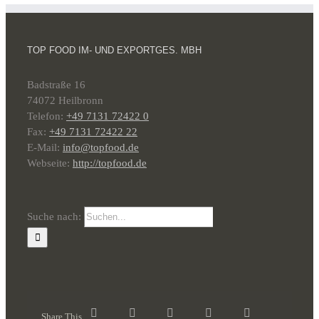
TOP FOOD IM- UND EXPORTGES. MBH
Badstraße 16
74072 Heilbronn
Telefon:
+49 7131 72422 0
Fax:
+49 7131 72422 22
E-Mail:
info@topfood.de
Webseite:
http://topfood.de
Suche nach:
Share This