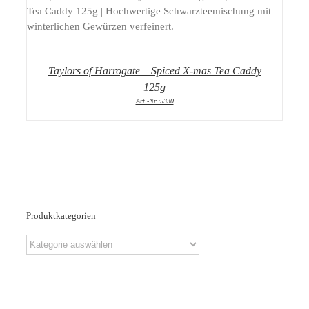
DETAILS
Taylors of Harrogate – Spiced X-mas Tea Caddy
125g
Art.-Nr.:5330
Produktkategorien