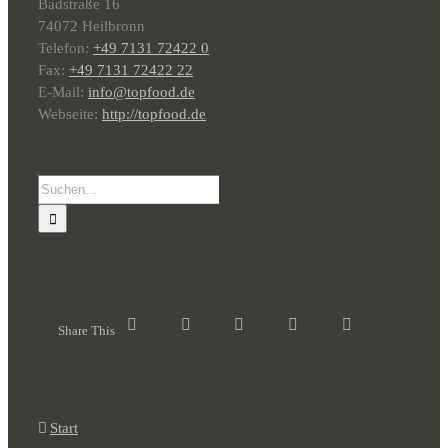
Badstraße 16
74072 Heilbronn
Telefon:
+49 7131 72422 0
Fax:
+49 7131 72422 22
E-Mail:
info@topfood.de
Webseite:
http://topfood.de
Suche
nach:
Share This
Start