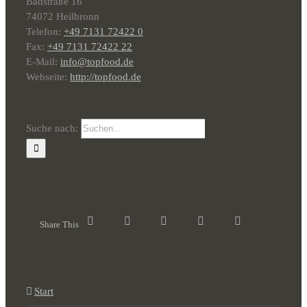
Badstraße 16
74072 Heilbronn
Telefon:
+49 7131 72422 0
Fax:
+49 7131 72422 22
E-Mail:
info@topfood.de
Webseite:
http://topfood.de
Suche nach:
Share This
Start