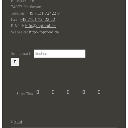
Badstraße 16
74072 Heilbronn
Telefon:
+49 7131 72422 0
Fax:
+49 7131 72422 22
E-Mail:
info@topfood.de
Webseite:
http://topfood.de
Suche nach:
Share This
Start