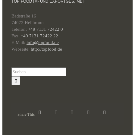
TOP FOOD IM- UND EXPORTGES. MBH
Badstraße 16
74072 Heilbronn
Telefon:
+49 7131 72422 0
Fax:
+49 7131 72422 22
E-Mail:
info@topfood.de
Webseite:
http://topfood.de
Suche
nach:
Share This