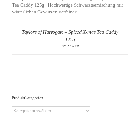
DETAILS
Taylors of Harrogate – Spiced X-mas Tea Caddy
125g
Art.-Nr.:5330
Produktkategorien