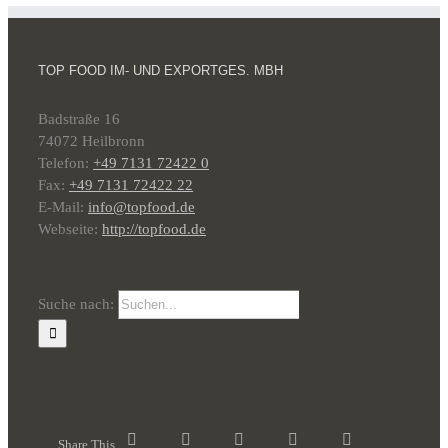
TOP FOOD IM- UND EXPORTGES. MBH
Badstraße 16
74072 Heilbronn
Telefon:
+49 7131 72422 0
Fax:
+49 7131 72422 22
E-Mail:
info@topfood.de
Webseite:
http://topfood.de
Suche nach:
Share This