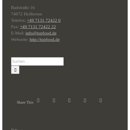
Badstraße 16
74072 Heilbronn
Telefon:
+49 7131 72422 0
Fax:
+49 7131 72422 22
E-Mail:
info@topfood.de
Webseite:
http://topfood.de
Suche
nach:
Share This