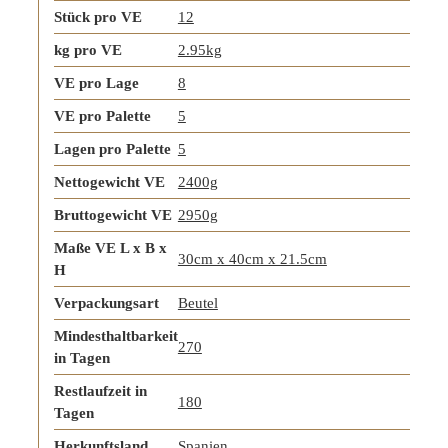
Stück pro VE
12
kg pro VE
2.95kg
VE pro Lage
8
VE pro Palette
5
Lagen pro Palette
5
Nettogewicht VE
2400g
Bruttogewicht VE
2950g
Maße VE L x B x
30cm x 40cm x 21.5cm
H
Verpackungsart
Beutel
Mindesthaltbarkeit
270
in Tagen
Restlaufzeit in
180
Tagen
Herkunftsland
Spanien