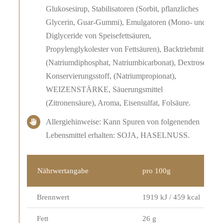
Glukosesirup, Stabilisatoren (Sorbit, pflanzliches
Glycerin, Guar-Gummi), Emulgatoren (Mono- und
Diglyceride von Speisefettsäuren,
Propylenglykolester von Fettsäuren), Backtriebmittel
(Natriumdiphosphat, Natriumbicarbonat), Dextrose,
Konservierungsstoff, (Natriumpropionat),
WEIZENSTÄRKE, Säuerungsmittel
(Zitronensäure), Aroma, Eisensulfat, Folsäure.
Allergiehinweise: Kann Spuren von folgenenden
Lebensmittel erhalten: SOJA, HASELNUSS.
Nährwertangabe
pro 100g
Brennwert
1919 kJ / 459 kcal
Fett
26 g