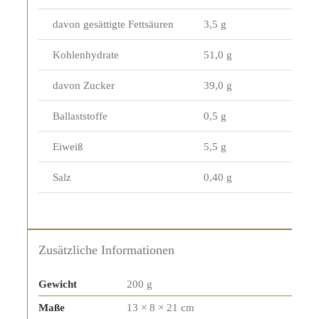
davon gesättigte Fettsäuren
3,5 g
Kohlenhydrate
51,0 g
davon Zucker
39,0 g
Ballaststoffe
0,5 g
Eiweiß
5,5 g
Salz
0,40 g
Zusätzliche Informationen
Gewicht
200 g
Maße
13 × 8 × 21 cm