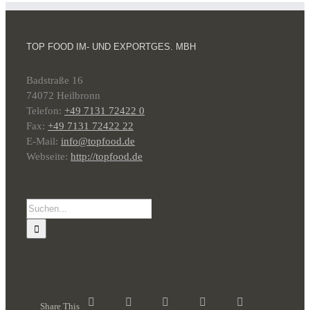
TOP FOOD IM- UND EXPORTGES. MBH
Badstraße 16
74072 Heilbronn
Telefon:
+49 7131 72422 0
Fax:
+49 7131 72422 22
E-Mail:
info@topfood.de
Webseite:
http://topfood.de
Suche
nach:
Share This