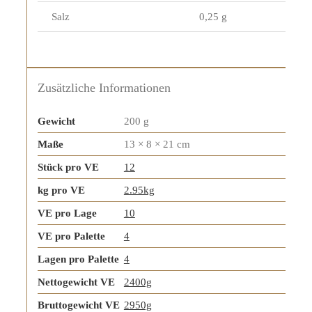
Salz
0,25 g
Zusätzliche Informationen
Gewicht
200 g
Maße
13 × 8 × 21 cm
Stück pro VE
12
kg pro VE
2.95kg
VE pro Lage
10
VE pro Palette
4
Lagen pro Palette
4
Nettogewicht VE
2400g
Bruttogewicht VE
2950g