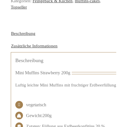
Kategorien:
Feingebäck & Kuchen
,
muffins-cakes
,
Topseller
Beschreibung
Zusätzliche Informationen
Beschreibung
Mini Muffins Strawberry 200g
Luftig leichte Mini Muffins mit fruchtiger Erdbeerfüllung.
vegetarisch
Gewicht:200g
Zutaten: Füllung aus Erdbeerkonfitüre 20 %