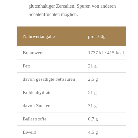
glutenhaltiger Zerealien. Spuren von anderen
Schalenfrüchten möglich.
Nährwertangabe
pro 100g
Brennwert
1737 kJ / 415 kcal
Fett
21 g
davon gesättigte Fettsäuren
2,5 g
Kohlenhydrate
51 g
davon Zucker
31 g
Ballaststoffe
0,7 g
Eiweiß
4,5 g