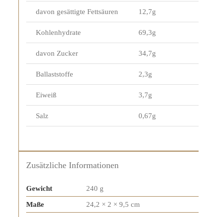
davon gesättigte Fettsäuren
12,7g
Kohlenhydrate
69,3g
davon Zucker
34,7g
Ballaststoffe
2,3g
Eiweiß
3,7g
Salz
0,67g
Zusätzliche Informationen
Gewicht
240 g
Maße
24,2 × 2 × 9,5 cm