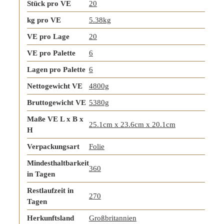
Stück pro VE
20
kg pro VE
5.38kg
VE pro Lage
20
VE pro Palette
6
Lagen pro Palette
6
Nettogewicht VE
4800g
Bruttogewicht VE
5380g
Maße VE L x B x
25.1cm x 23.6cm x 20.1cm
H
Verpackungsart
Folie
Mindesthaltbarkeit
360
in Tagen
Restlaufzeit in
270
Tagen
Herkunftsland
Großbritannien