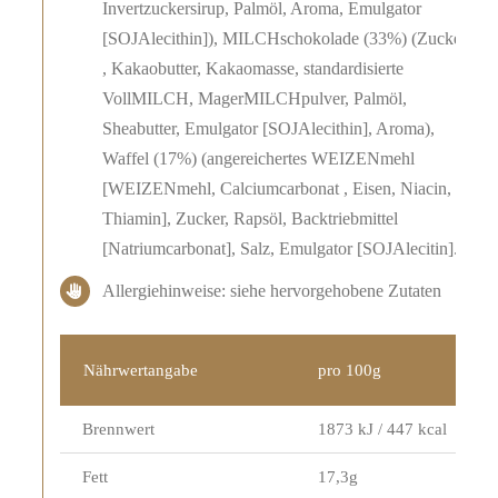
Invertzuckersirup, Palmöl, Aroma, Emulgator
[SOJAlecithin]), MILCHschokolade (33%) (Zucker
, Kakaobutter, Kakaomasse, standardisierte
VollMILCH, MagerMILCHpulver, Palmöl,
Sheabutter, Emulgator [SOJAlecithin], Aroma),
Waffel (17%) (angereichertes WEIZENmehl
[WEIZENmehl, Calciumcarbonat , Eisen, Niacin,
Thiamin], Zucker, Rapsöl, Backtriebmittel
[Natriumcarbonat], Salz, Emulgator [SOJAlecitin].
Allergiehinweise: siehe hervorgehobene Zutaten
Nährwertangabe
pro 100g
Brennwert
1873 kJ / 447 kcal
Fett
17,3g