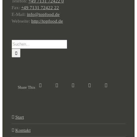
Telefon:
+49 7131 72422 0
Fax:
+49 7131 72422 22
E-Mail:
info@topfood.de
Webseite:
http://topfood.de
Suche
nach:
Share This
Start
Kontakt