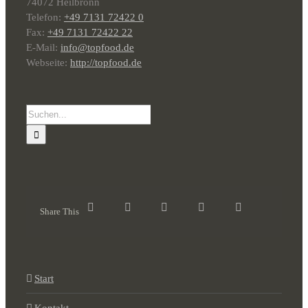
74072 Heilbronn
Telefon:
+49 7131 72422 0
Fax:
+49 7131 72422 22
E-Mail:
info@topfood.de
Webseite:
http://topfood.de
Suche
nach:
Share This
Start