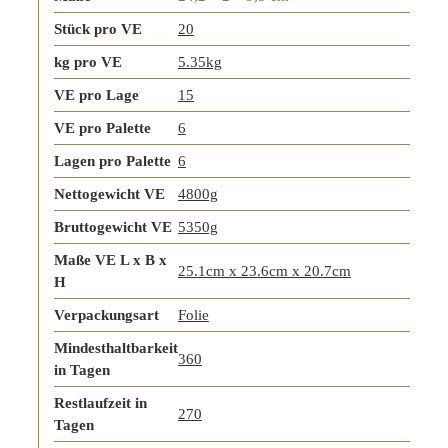
Stück pro VE
20
kg pro VE
5.35kg
VE pro Lage
15
VE pro Palette
6
Lagen pro Palette
6
Nettogewicht VE
4800g
Bruttogewicht VE
5350g
Maße VE L x B x
25.1cm x 23.6cm x 20.7cm
H
Verpackungsart
Folie
Mindesthaltbarkeit
360
in Tagen
Restlaufzeit in
270
Tagen