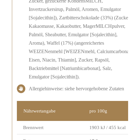
Zucker, gezuckerte KondensMILCH,
Invertzuckersirup, Palmöl, Aromen, Emulgator
[Sojalecithin]), Zartbitterschokolade (33%) (Zucker,
Kakaomasse, Kakaobutter, MagerMILCHpulver,
Palmöl, Sheabutter, Emulgator [Sojalecithin],
Aroma), Waffel (17%) (angereichertes
WEIZENenmehl [WEIZENmehl, Calciumcarbonat,
Eisen, Niacin, Thiamin], Zucker, Rapsöl,
Backtriebmittel [Natriumbicarbonat], Salz,
Emulgator [Sojalecithin]).
Allergiehinweise: siehe hervorgehobene Zutaten
Nährwertangabe
pro 100g
Brennwert
1903 kJ / 455 kcal