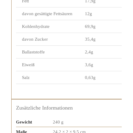
Fett
17,9g
davon gesättigte Fettsäuren
12g
Kohlenhydrate
69,9g
davon Zucker
35,4g
Ballaststoffe
2,4g
Eiweiß
3,6g
Salz
0,63g
Zusätzliche Informationen
Gewicht
240 g
Maße
24,2 × 2 × 9,5 cm