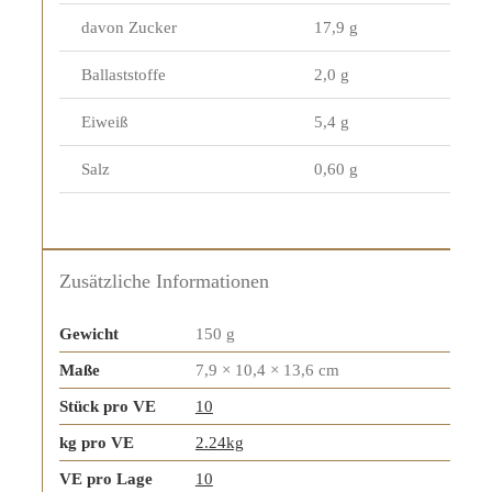
davon Zucker
17,9 g
Ballaststoffe
2,0 g
Eiweiß
5,4 g
Salz
0,60 g
Zusätzliche Informationen
Gewicht
150 g
Maße
7,9 × 10,4 × 13,6 cm
Stück pro VE
10
kg pro VE
2.24kg
VE pro Lage
10