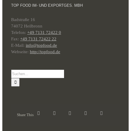
TOP FOOD IM- UND EXPORTGES. MBH
Badstraße 16
74072 Heilbronn
Telefon:
+49 7131 72422 0
Fax:
+49 7131 72422 22
E-Mail:
info@topfood.de
Webseite:
http://topfood.de
Suche
nach:
Share This