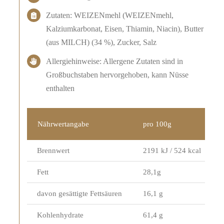
Zutaten: WEIZENmehl (WEIZENmehl,
Kalziumkarbonat, Eisen, Thiamin, Niacin), Butter
(aus MILCH) (34 %), Zucker, Salz
Allergiehinweise: Allergene Zutaten sind in
Großbuchstaben hervorgehoben, kann Nüsse
enthalten
Nährwertangabe
pro 100g
Brennwert
2191 kJ / 524 kcal
Fett
28,1g
davon gesättigte Fettsäuren
16,1 g
Kohlenhydrate
61,4 g