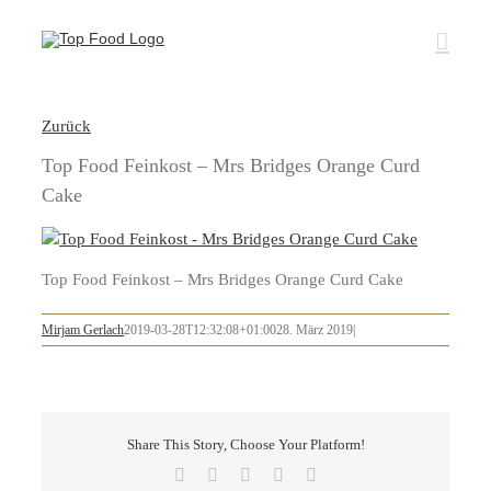
Zum
Inhalt
springen
Zurück
Top Food Feinkost – Mrs Bridges Orange Curd
Cake
Top Food Feinkost – Mrs Bridges Orange Curd Cake
Mirjam Gerlach
2019-03-28T12:32:08+01:00
28. März 2019
|
Share This Story, Choose Your Platform!
Facebook
X
LinkedIn
Pinterest
E-