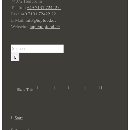
74072 Heilbronn
Telefon:
+49 7131 72422 0
Fax:
+49 7131 72422 22
E-Mail:
info@topfood.de
Webseite:
http://topfood.de
Suche
nach:
Share This
Start