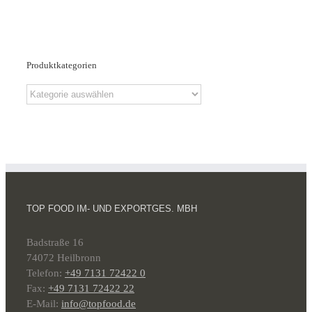
Produktkategorien
TOP FOOD IM- UND EXPORTGES. MBH
Badstraße 16
74072 Heilbronn
Telefon:
+49 7131 72422 0
Fax:
+49 7131 72422 22
E-Mail:
info@topfood.de