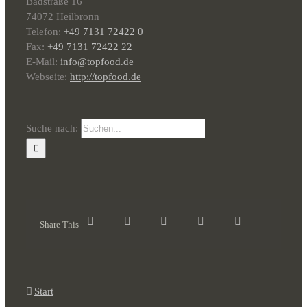
Badstraße 16
74072 Heilbronn
Telefon:
+49 7131 72422 0
Fax:
+49 7131 72422 22
E-Mail:
info@topfood.de
Webseite:
http://topfood.de
Suche nach:
Share This
Start